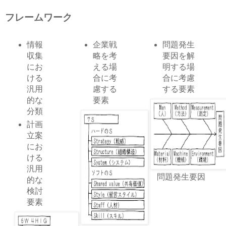
フレームワーク
情報
企業戦
問題発生
収集
略を考
要因を解
にお
える場
明する場
ける
合に考
合に考慮
汎用
慮する
する要素
的な
要素
分類
計画
立案
にお
ける
汎用
問題発生要因
的な
検討
要素